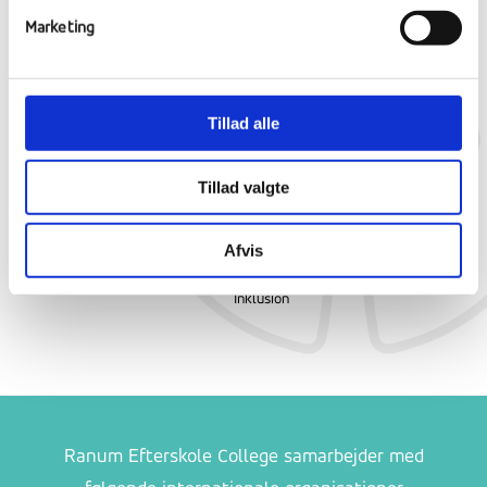
Marketing
Kontakt os
Om Ranum
Undervisning
Bliv elev
Billeder
Indholdsplan
Tillad alle
Book rundvisning
Værdigrundlag
Obligatoriske fag
Efterskolelivet
Skolekreds
Profilfag
Tillad valgte
Evaluering
Kulturfag
Sikkerhed
Karakter skala
Afvis
Forsikring
Vejledning
Inklusion
Ranum Efterskole College samarbejder med