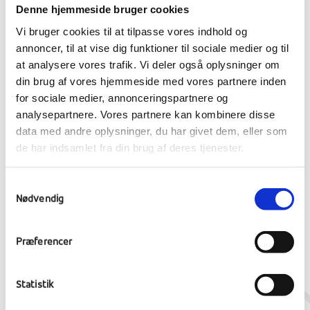
Text
Denne hjemmeside bruger cookies
Vi bruger cookies til at tilpasse vores indhold og
annoncer, til at vise dig funktioner til sociale medier og til
Bliv alt det som du er
at analysere vores trafik. Vi deler også oplysninger om
din brug af vores hjemmeside med vores partnere inden
Ranum Efterskole College
for sociale medier, annonceringspartnere og
Seminarievej 23, 9681 Ranum
analysepartnere. Vores partnere kan kombinere disse
info@ranumefterskole.dk
data med andre oplysninger, du har givet dem, eller som
+45 96664400
de har indsamlet fra din brug af deres tjenester.
Samtykkevalg
Nødvendig
Præferencer
Statistik