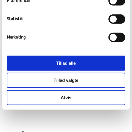
Præferencer
testresultat ved indrejse til USA.
Statistik
Visse rejsende er undtaget fra
vaccinationskravet, herunder børn under 18
år, amerikanske statsborgere og personer
Marketing
med permanent opholdstilladelse i USA. Den
fuldkomne liste over undtagelser findes
i
bekendtgørelsen fra det Hvide Hus
.
Tillad alle
Ved indrejse i USA over landegrænserne eller
Tillad valgte
via færgeterminaler er der ikke krav om
negativ COVID-19 test. Læs reglerne
her:
Guidance for Travelers to Enter the U.S.
Afvis
at Land Ports of Entry and Ferry Terminals
.”