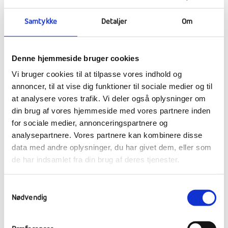
Fra
https://usa.um.dk/rejse-og-
ophold/coronavirus
Samtykke
Detaljer
Om
“Der er indrejseforbud for rejsende, der ikke
er færdigvaccinerede, med begrænsede
Denne hjemmeside bruger cookies
undtagelser.
Vi bruger cookies til at tilpasse vores indhold og
annoncer, til at vise dig funktioner til sociale medier og til
Hvis man er færdigvaccineret OG enten har
at analysere vores trafik. Vi deler også oplysninger om
testet negativ for COVID-19 eller kan
din brug af vores hjemmeside med vores partnere inden
fremvise dokumentation på at have haft
for sociale medier, annonceringspartnere og
COVID og være blevet rask inden for 90 dage
analysepartnere. Vores partnere kan kombinere disse
(både bevis for positiv test og brev fra læge
data med andre oplysninger, du har givet dem, eller som
de har indsamlet fra din brug af deres tjenester.
eller sundhedsmyndighed), kan man flyve til
USA, såfremt man har en
gyldig ESTA eller et
gyldigt visum
.
Samtykkevalg
Nødvendig
Det danske coronapas kan bruges som bevis
for gennemført vaccinationsforløb og