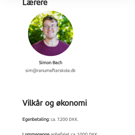
Lærere
Simon Bach
sim@ranumefterskole.dk
Vilkår og økonomi
Egenbetaling:
ca. 7.200 DKK.
Lommepenge
anbefalet ca. 1.000 DKK.