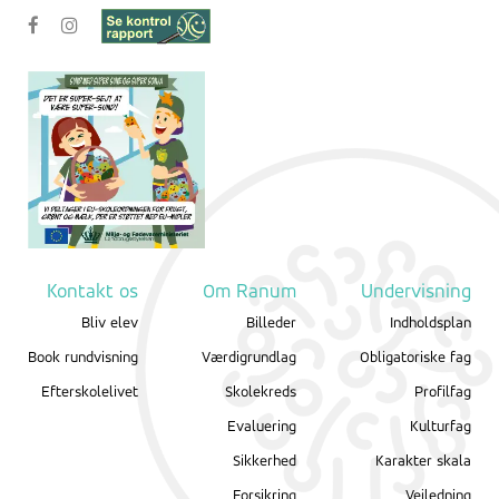
Kontakt os
Om Ranum
Undervisning
Bliv elev
Billeder
Indholdsplan
Book rundvisning
Værdigrundlag
Obligatoriske fag
Efterskolelivet
Skolekreds
Profilfag
Evaluering
Kulturfag
Sikkerhed
Karakter skala
Forsikring
Vejledning