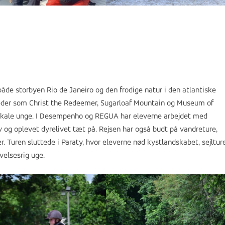
 både storbyen Rio de Janeiro og den frodige natur i den atlantiske
eder som Christ the Redeemer, Sugarloaf Mountain og Museum of
okale unge. I Desempenho og REGUA har eleverne arbejdet med
 og oplevet dyrelivet tæt på. Rejsen har også budt på vandreture,
er. Turen sluttede i Paraty, hvor eleverne nød kystlandskabet, sejltur
velsesrig uge.