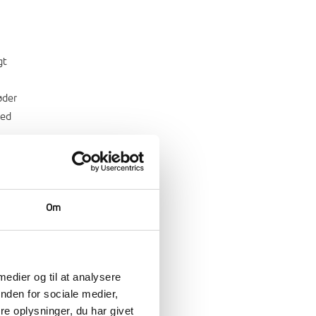
gt
øder
med
Om
 medier og til at analysere
nden for sociale medier,
e oplysninger, du har givet