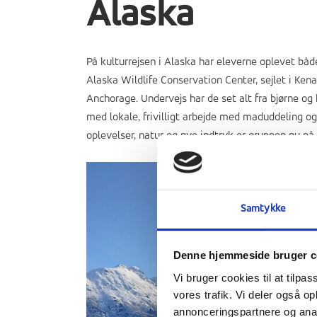
Alaska
På kulturrejsen i Alaska har eleverne oplevet båd
Alaska Wildlife Conservation Center, sejlet i Ken
Anchorage. Undervejs har de set alt fra bjørne og
med lokale, frivilligt arbejde med maduddeling o
oplevelser, natur og nye indtryk er gruppen nu p
Samtykke
Denne hjemmeside bruger c
Vi bruger cookies til at tilpas
vores trafik. Vi deler også 
annonceringspartnere og anal