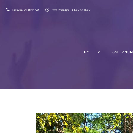
Kontakt:
96 66 44 00
Alle hverdage fra 8.00 til 16.00
NY ELEV
OM RANUM