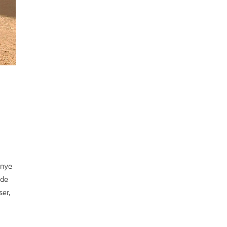
 nye
lde
ser,