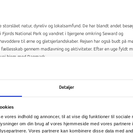
e storslået natur, dyreliv og lokalsamfund. De har blandt andet besø
ai Fjords National Park og vandret i bjergene omkring Seward og
 havoddere til ørne og gletsjerlandskaber. Rejsen har også budt på m
g fællesskab gennem madlavning og aktiviteter. Efter en uge fyldt 
å vej hjem mod Danmark.
Detaljer
ookies
se vores indhold og annoncer, til at vise dig funktioner til sociale
oplysninger om din brug af vores hjemmeside med vores partnere i
ysepartnere. Vores partnere kan kombinere disse data med andr