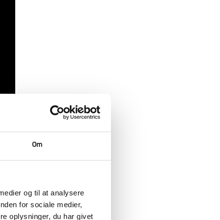
Om
æret
 medier og til at analysere
fylde
nden for sociale medier,
e og
e oplysninger, du har givet