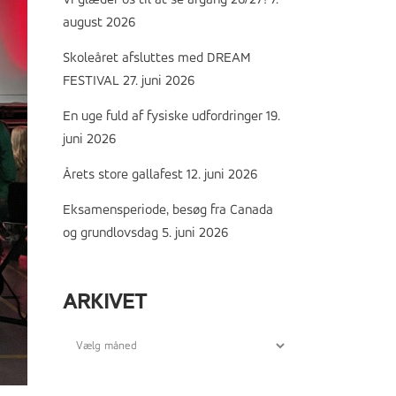
Vi glæder os til at se årgang 26/27!
7.
august 2026
Skoleåret afsluttes med DREAM
FESTIVAL
27. juni 2026
En uge fuld af fysiske udfordringer
19.
juni 2026
Årets store gallafest
12. juni 2026
Eksamensperiode, besøg fra Canada
og grundlovsdag
5. juni 2026
ARKIVET
Arkivet