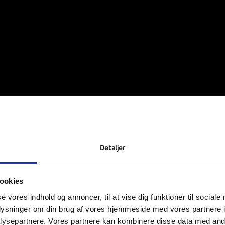
 Ranum Kirke
Detaljer
ookies
er, som blev mødt af vores lokale præst Tom Hagedorn, som også har v
se vores indhold og annoncer, til at vise dig funktioner til sociale
iet på engelsk og vores kor sang flere julesalmer. Vi nyder at kunne 
oplysninger om din brug af vores hjemmeside med vores partnere i
rnationale elever er dette en oplevelse som de ikke har mødt tidliger
ysepartnere. Vores partnere kan kombinere disse data med andr