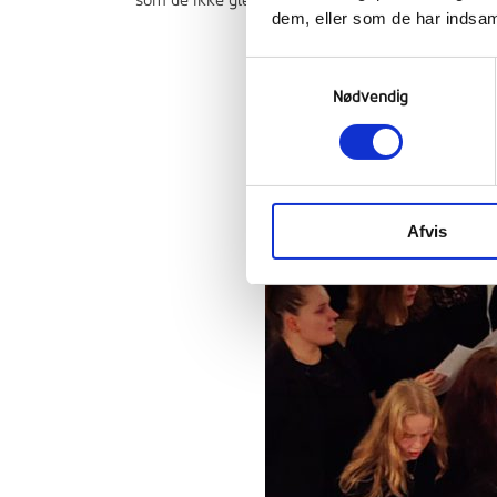
som de ikke glemmer.
dem, eller som de har indsaml
Samtykkevalg
Nødvendig
Afvis