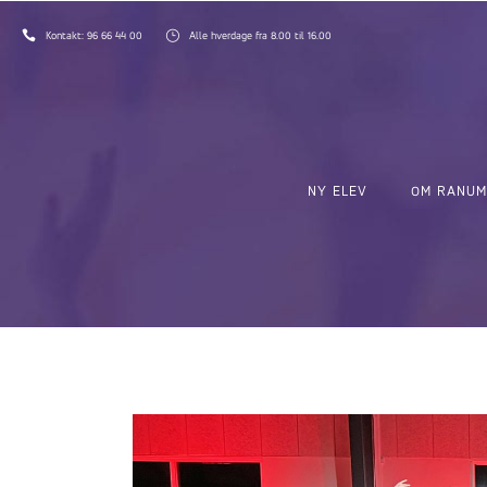
Kontakt:
96 66 44 00
Alle hverdage fra 8.00 til 16.00
NY ELEV
OM RANUM