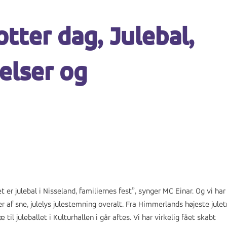
tter dag, Julebal,
lser og
t er julebal i Nisseland, familiernes fest”, synger MC Einar. Og vi har
 af sne, julelys julestemning overalt. Fra Himmerlands højeste jule
til juleballet i Kulturhallen i går aftes. Vi har virkelig fået skabt