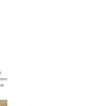
d
tters
lde