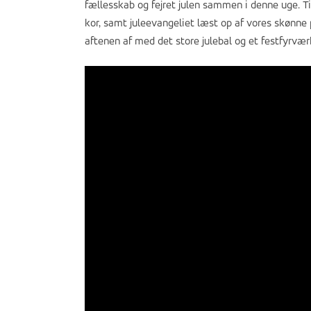
fællesskab og fejret julen sammen i denne uge. Ti
kor, samt juleevangeliet læst op af vores skønne 
aftenen af med det store julebal og et festfyrvær