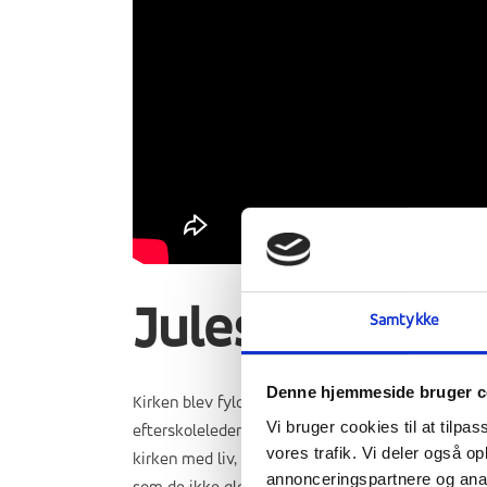
Julesamling i
Samtykke
Denne hjemmeside bruger c
Kirken blev fyldt til bristepunktet af alle elev
Vi bruger cookies til at tilpas
efterskoleleder i mange år. Han læste juleevangel
vores trafik. Vi deler også 
kirken med liv, sang og lys og særligt for de inte
annonceringspartnere og anal