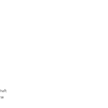
 haft
træ