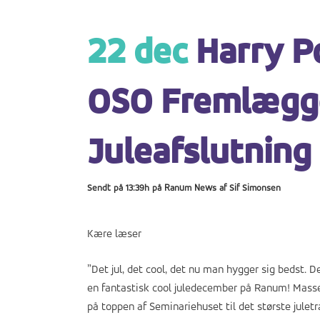
22 dec
Harry Po
OSO Fremlægge
Juleafslutning
Sendt på 13:39h
på
Ranum News
af
Sif Simonsen
Kære læser
”Det jul, det cool, det nu man hygger sig bedst. De
en fantastisk cool juledecember på Ranum! Masser
på toppen af Seminariehuset til det største juletræ 