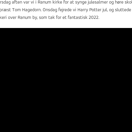
rsdag aften var vi i Ranum kirke for at synge julesalmer og høre sko
præst Tom Hagedorn. Onsdag fejrede vi Harry Potter jul, og sluttede
keri over Ranum by, som tak for et fantastisk 2022.