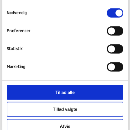
bliver meget anderledes for alle elever og
Samtykkevalg
særligt for gæsterne!
Nødvendig
Kulturfagsoplæg på
Præferencer
næste søndag.
Statistik
I kulturfagstimerne er fokus på
efterbearbejdning af Kulturfagsrejserne og
Marketing
forberedelser til søndag den 24.2, hvor
kulturfagene ml. 16-19 inviterer forældre,
bedsteforældre og søskende til
Tillad alle
Kulturfagsarrangement med aftensmad.
Elever og lærere vil vise billeder og film,
Tillad valgte
samt fortælle om de mange rejseoplevelser.
Alle kulturfagsholdene sender selv en
Afvis
specifik invitation ud til deres