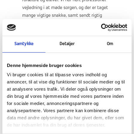
forældre og elever. Vi har haft professionel
vejledning i at møde sorgen, og der er taget
mange vigtige snakke, samt sendt rigtig
mange deltagende tanker til elevens familie.
Det er første gang, at vi oplever, at en elev
går bort og der har været stor respekt fra alle
Samtykke
Detaljer
Om
sider om at fokus skulle være indad i
fællesskabet og ikke ud i de sociale medier.
Mandag holdt vi en mindeceremoni til
Denne hjemmeside bruger cookies
fællessamlingen og torsdag plantede vi et
Vi bruger cookies til at tilpasse vores indhold og
træ for eleven og fredag deltager mange
annoncer, til at vise dig funktioner til sociale medier og til
elever og ansatte i begravelsen. Den
at analysere vores trafik. Vi deler også oplysninger om
ulykkelige og triste oplevelse vil blive en del
din brug af vores hjemmeside med vores partnere inden
af vores alles og skolens fremtid.
for sociale medier, annonceringspartnere og
analysepartnere. Vores partnere kan kombinere disse
Vennedøgn torsdag til fredag,
hvor eleverne
data med andre oplysninger, du har givet dem, eller som
kan invitere en ven til at prøve
de har indsamlet fra din brug af deres tjenester.
efterskolelivet i 24 timer. Vi lover, at det