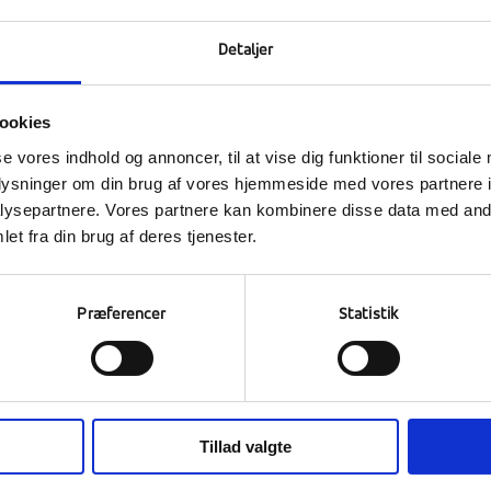
Detaljer
Kontakt os
ookies
Bliv elev
se vores indhold og annoncer, til at vise dig funktioner til sociale
Book rundvisning
oplysninger om din brug af vores hjemmeside med vores partnere i
ysepartnere. Vores partnere kan kombinere disse data med andr
Efterskolelivet
et fra din brug af deres tjenester.
Præferencer
Statistik
Tillad valgte