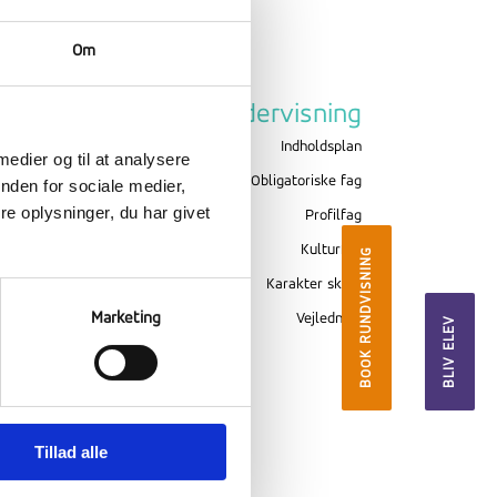
Om
Om Ranum
Undervisning
Billeder
Indholdsplan
 medier og til at analysere
Værdigrundlag
Obligatoriske fag
nden for sociale medier,
e oplysninger, du har givet
Skolekreds
Profilfag
Evaluering
Kulturfag
BOOK RUNDVISNING
Sikkerhed
Karakter skala
Marketing
Forsikring
Vejledning
BLIV ELEV
Inklusion
Tillad alle