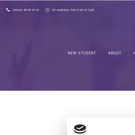
Contact:
96 66 44 00
All weekdays from 8 am to 4 pm
NEW STUDENT
ABOUT