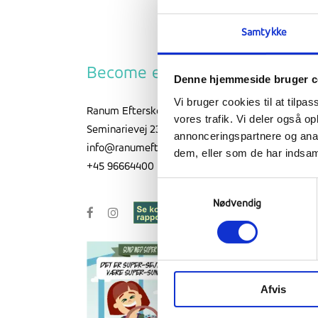
Samtykke
Become everything you are
Denne hjemmeside bruger c
Vi bruger cookies til at tilpas
Ranum Efterskole College
vores trafik. Vi deler også 
Seminarievej 23, 9681 Ranum
annonceringspartnere og anal
info@ranumefterskole.dk
dem, eller som de har indsaml
+45 96664400
Samtykkevalg
Nødvendig
Afvis