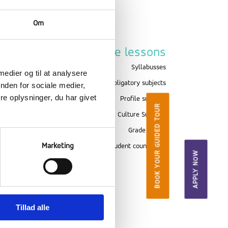
Om
About Ranum
The lessons
Photos
Syllabusses
 medier og til at analysere
Values
Obligatory subjects
nden for sociale medier,
e oplysninger, du har givet
School Association
Profile subjects
BOOK YOUR GUIDED TOUR
Evaluation
Culture Subjects
Safety
Grade scales
Marketing
Insurance
Student counselling
APPLY NOW
Inclusion
Tillad alle