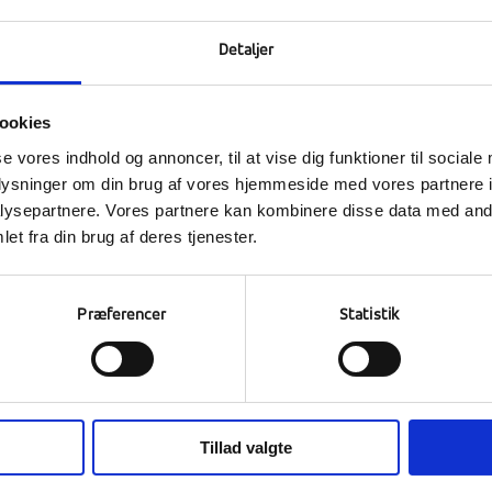
Detaljer
Contact us
ookies
Apply now
se vores indhold og annoncer, til at vise dig funktioner til sociale
Book your guided tour
oplysninger om din brug af vores hjemmeside med vores partnere i
ysepartnere. Vores partnere kan kombinere disse data med andr
Efterskole life
et fra din brug af deres tjenester.
Præferencer
Statistik
Tillad valgte