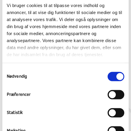
Vi bruger cookies til at tilpasse vores indhold og
Become everything you are
annoncer, til at vise dig funktioner til sociale medier og til
at analysere vores trafik. Vi deler også oplysninger om
Ranum Efterskole College
din brug af vores hjemmeside med vores partnere inden
Seminarievej 23, 9681 Ranum
for sociale medier, annonceringspartnere og
info@ranumefterskole.dk
analysepartnere. Vores partnere kan kombinere disse
+45 96664400
data med andre oplysninger, du har givet dem, eller som
de har indsamlet fra din brug af deres tjenester.
Samtykkevalg
Nødvendig
Præferencer
Statistik
Marketing