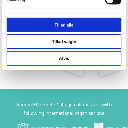
Contact us
About Ranum
The lessons
Apply now
Photos
Syllabusses
Book your guided tour
Values
Obligatory subjects
Tillad alle
Efterskole life
School Association
Profile subjects
Evaluation
Culture Subjects
Tillad valgte
Safety
Grade scales
Insurance
Student counselling
Afvis
Inclusion
Ranum Efterskole College collaborates with
following international organisations